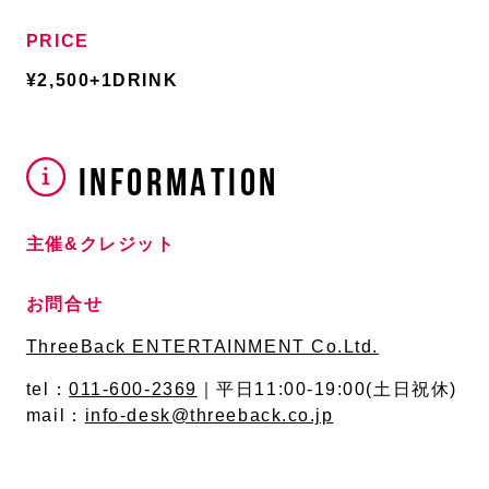
PRICE
¥2,500+1DRINK
INFORMATION
主催&クレジット
お問合せ
ThreeBack ENTERTAINMENT Co.Ltd.
tel：
011-600-2369
｜平日11:00-19:00(土日祝休)
mail：
info-desk@threeback.co.jp