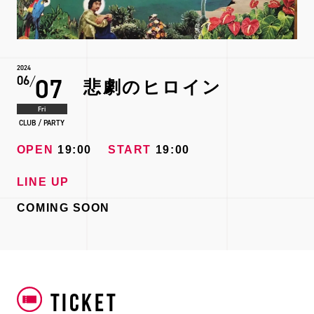
2024
07
06
悲劇のヒロイン
Fri
CLUB / PARTY
OPEN
19:00
START
19:00
LINE UP
COMING SOON
TICKET