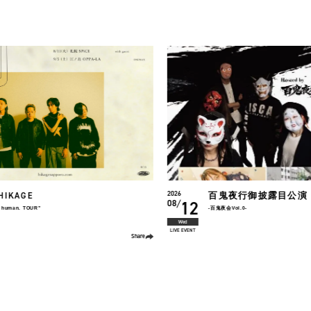
百鬼夜行御披露目公演
2026
椎名慶治
22
08
-百鬼夜会Vol.0-
Yoshiharu Shiina Live 2026
「BACK 2 BACK 〜antholgy〜 "2010
Sat
LIVE TOUR
Share