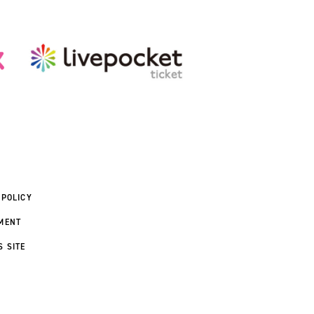
 POLICY
MENT
S SITE