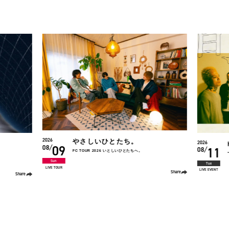
2026
2026
HIKAGE
11
12
08
08
“human. TOUR”
Tue
Wed
LIVE EVENT
LIVE EVENT
Share
Share