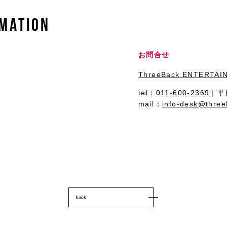
MATION
お問合せ
ThreeBack ENTERTAIN
tel：
011-600-2369
｜平日
mail：
info-desk@three
back