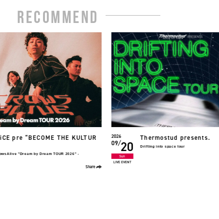
RECOMMEND
2026
やさしいひとたち。
ermostud presents.
09
08
FC TOUR 2026 いとしいひとたちへ。
ting into space tour
Sun
LIVE TOUR
Share