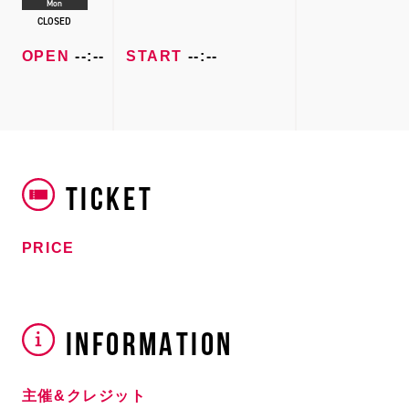
Mon
CLOSED
OPEN
--:--
START
--:--
TICKET
PRICE
INFORMATION
主催&クレジット