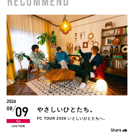
RECOMMEND
2026
11
08
HIKAGE
“human. TOUR”
Tue
LIVE EVENT
Share