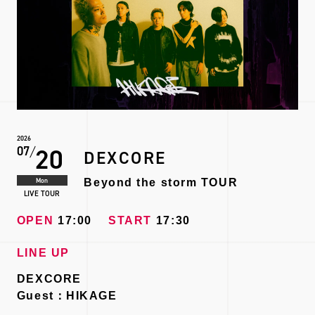
2026
20
07
DEXCORE
Mon
Beyond the storm TOUR
LIVE TOUR
OPEN
17:00
START
17:30
LINE UP
DEXCORE
Guest：HIKAGE