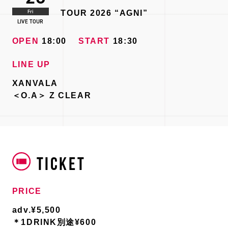
Fri
TOUR 2026 “AGNI”
LIVE TOUR
OPEN
18:00
START
18:30
LINE UP
XANVALA
＜O.A＞ Z CLEAR
TICKET
PRICE
adv.¥5,500
＊1DRINK別途¥600