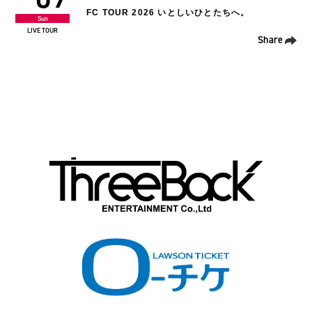
11
とたちへ。
“human. TOUR”
Tue
LIVE EVENT
Share