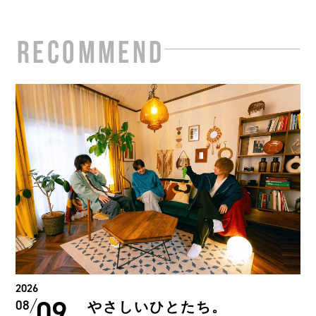
RECOMMEND
2026
。
08
HIKAGE