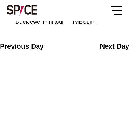
All Day
2024/03/30
DuelJewel mini tour「TIMESLIP」
Previous Day
Next Day