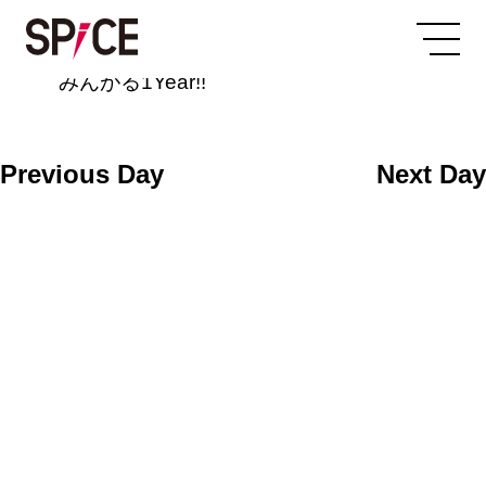
All Day
2025/07/16
みんがる1Year!!
Previous Day
Next Day