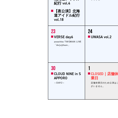
紀行 vol.4
【夜公演】北海
道アイドル紀行
vol.18
1
1
23
24
event,
event,
VERSE day6
UWASA vol.2
anewhite TWOMAN LIVE
「An(e)them」
1
1
30
1
event,
event,
CLOUD NINE in S
CLOSED｜店舗
APPORO
業日
～DAY2～
店舗休業日のため公演は
ざいません。