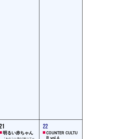
1
21
22
ent,
event,
明るい赤ちゃん
COUNTER CULTU
R vol.6
『あのコと僕の1秒ツアー