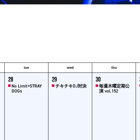
tue
wed
thu
1
1
1
1
28
29
30
event,
event,
event,
ev
No Limit×STRAY
チキチキDJ対決
毎週木曜定期公
DOGs
演 vol.152