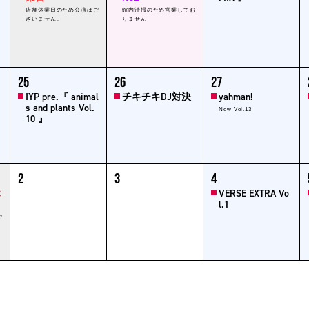
店舗休業日のため公演はご
館内清掃のため営業してお
ざいません。
りません
1
1
1
1
25
26
27
event,
event,
event,
ev
IYP pre.『 animal
チキチキDJ対決
yahman!
s and plants Vol.
New Vol.13
10 』
0
0
1
1
2
3
4
events,
events,
event,
ev
休
VERSE EXTRA Vo
l.1
ご