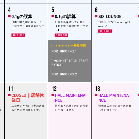
1
1
1
1
4
5
6
event,
event,
event,
ev
0.1gの誤算
0.1gの誤算
SIX LOUNGE
日本列島を喰い荒らせ！
日本列島を喰い荒らせ！
TOUR 2024”Blooming Fl
【超大型！爆弾狂気圧ツア
【超大型！爆弾狂気圧ツア
owers”
ー】
ー】
SOLD OUT
SOLD OUT
SOLD OUT
チケット一般発売日
NORTHRIOT vol.1
" MOSH PIT LOCAL FEAST
EXTRA "
NORTHRIOT vol.2
1
1
1
1
11
12
13
event,
event,
event,
ev
休
CLOSED｜店舗休
HALL MAINTENA
HALL MAINTENA
業日
NCE
NCE
二日酔いが大いに予想され
照明卓入れ替えのため営業
照明卓入れ替えのため営業
婚
るため完全休業します。
しておりません
しておりません
／