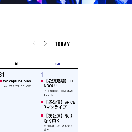
TODAY
fri
sat
3
31
1
ent,
events,
fox capture plan
【公演延期】 TE
NDOUJI
tour 2024 “TRICOLOR”
『TENDOUJI ONEMAN
TOUR』
【昼公演】SPiCE
3マンライブ
【夜公演】限り
なく白く
無料単独公演〜決起集会
編〜