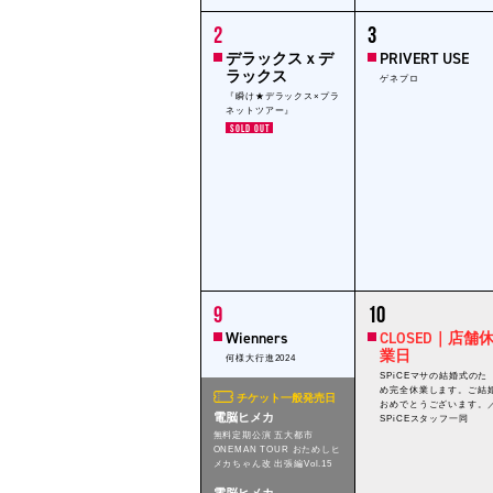
1
1
2
3
event,
event,
デラックスｘデ
PRIVERT USE
ラックス
ゲネプロ
『瞬け★デラックス×プラ
ネットツアー』
SOLD OUT
1
1
9
10
event,
event,
Wienners
CLOSED｜店舗
業日
何様大行進2024
SPiCEマサの結婚式のた
め完全休業します。ご結
チケット一般発売日
おめでとうございます。
電脳ヒメカ
SPiCEスタッフ一同
無料定期公演 五大都市
ONEMAN TOUR おためしヒ
メカちゃん改 出張編Vol.15