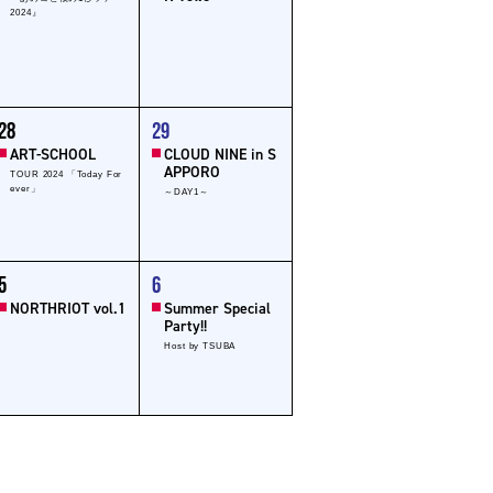
2024』
1
28
29
ent,
event,
ART-SCHOOL
CLOUD NINE in S
APPORO
TOUR 2024 「Today For
ever」
～DAY1～
1
5
6
ent,
event,
NORTHRIOT vol.1
Summer Special
Party!!
Host by TSUBA