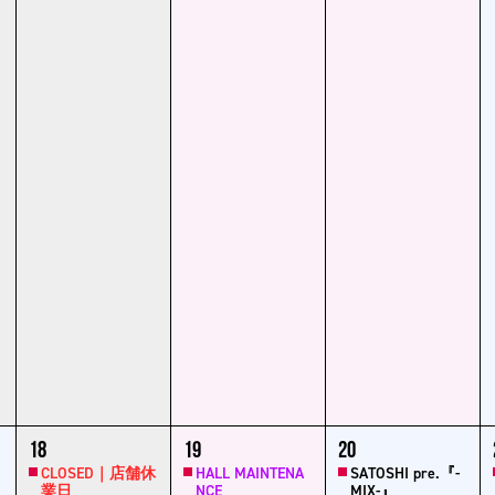
1
1
1
1
18
19
20
event,
event,
event,
ev
CLOSED｜店舗休
HALL MAINTENA
SATOSHI pre.『-
業日
NCE
MIX-』