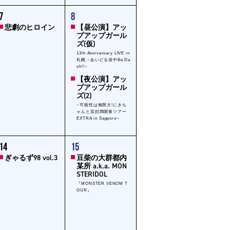
2
7
8
ent,
events,
悲劇のヒロイン
【昼公演】アッ
プアップガール
ズ(仮)
13th Anniversary LIVE in
札幌 ~あいどる道中Be Da
sh!!~
【夜公演】アッ
プアップガール
ズ(2)
~可能性は無限大!にきち
ゃんと笑顔満開春ツアー
EXTRA in Sapporo~
1
14
15
ent,
event,
ぎゃるず98 vol.3
豆柴の大群都内
某所 a.k.a. MON
STERIDOL
『MONSTER VENOM T
OUR』