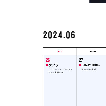
2024.06
Select
date.
Calendar
of
sun
mon
Events
1
1
26
27
event,
event,
ケプラ
STRAY DOGs
『ニュートン ワンマンツ
単独公演in札幌
アー』札幌公演